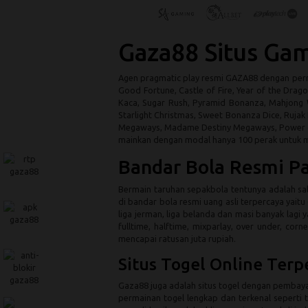
Gaza88 Situs Gam
Agen pragmatic play resmi
GAZA88
dengan perm
Good Fortune, Castle of Fire, Year of the Dra
Kaca, Sugar Rush, Pyramid Bonanza, Mahjong 
Starlight Christmas, Sweet Bonanza Dice, Rujak
Megaways, Madame Destiny Megaways, Power of 
mainkan dengan modal hanya 100 perak untuk m
Bandar Bola Resmi P
Bermain taruhan sepakbola tentunya adalah sa
di
bandar bola
resmi uang asli terpercaya yaitu 
liga jerman, liga belanda dan masi banyak lag
fulltime, halftime, mixparlay, over under, c
mencapai ratusan juta rupiah.
Situs Togel Online Ter
Gaza88 juga adalah
situs togel
dengan pembayara
permainan togel lengkap dan terkenal seperti t