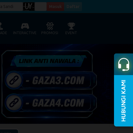
AMI SEDANG MENGALAMI DELAY - UNTUK FAST RESPON SILAKAN KE LIVECHAT KAMI YA
Masuk
Daftar
ADE
INTERACTIVE
PROMOSI
EVENT