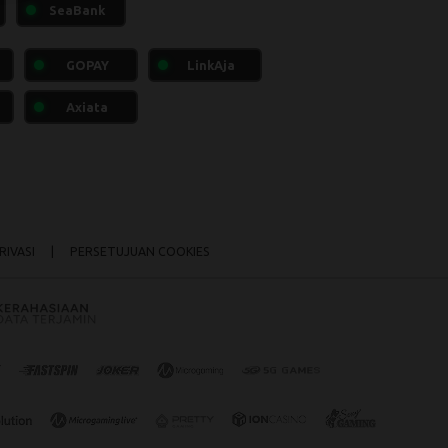
SeaBank
GOPAY
LinkAja
Axiata
RIVASI
|
PERSETUJUAN COOKIES