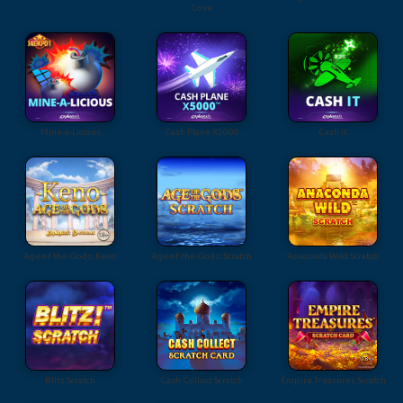
Cove
Mine-a-Licious
Cash Plane X5000
Cash It
Age of the Gods: Keno
Age of the Gods: Scratch
Anaconda Wild Scratch
Blitz Scratch
Cash Collect Scratch
Empire Treasures Scratch