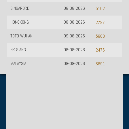
SINGAPORE
08-08-2026
5102
HONGKONG
08-08-2026
2797
TOTO WUHAN
09-08-2026
5860
HK SIANG
08-08-2026
2476
MALAYSIA
08-08-2026
6851