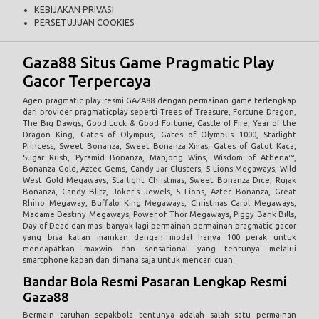
KEBIJAKAN PRIVASI
PERSETUJUAN COOKIES
Gaza88 Situs Game Pragmatic Play
Gacor Terpercaya
Agen pragmatic play resmi
GAZA88
dengan permainan game terlengkap
dari provider pragmaticplay seperti Trees of Treasure, Fortune Dragon,
The Big Dawgs, Good Luck & Good Fortune, Castle of Fire, Year of the
Dragon King, Gates of Olympus, Gates of Olympus 1000, Starlight
Princess, Sweet Bonanza, Sweet Bonanza Xmas, Gates of Gatot Kaca,
Sugar Rush, Pyramid Bonanza, Mahjong Wins, Wisdom of Athena™,
Bonanza Gold, Aztec Gems, Candy Jar Clusters, 5 Lions Megaways, Wild
West Gold Megaways, Starlight Christmas, Sweet Bonanza Dice, Rujak
Bonanza, Candy Blitz, Joker's Jewels, 5 Lions, Aztec Bonanza, Great
Rhino Megaway, Buffalo King Megaways, Christmas Carol Megaways,
Madame Destiny Megaways, Power of Thor Megaways, Piggy Bank Bills,
Day of Dead dan masi banyak lagi permainan permainan pragmatic gacor
yang bisa kalian mainkan dengan modal hanya 100 perak untuk
mendapatkan maxwin dan sensational yang tentunya melalui
smartphone kapan dan dimana saja untuk mencari cuan.
Bandar Bola Resmi Pasaran Lengkap Resmi
Gaza88
Bermain taruhan sepakbola tentunya adalah salah satu permainan