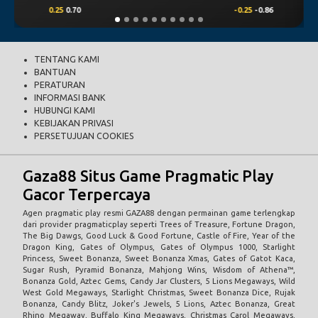
-0.25
-0.86
1
0.85
TENTANG KAMI
BANTUAN
PERATURAN
INFORMASI BANK
HUBUNGI KAMI
KEBIJAKAN PRIVASI
PERSETUJUAN COOKIES
Gaza88 Situs Game Pragmatic Play
Gacor Terpercaya
Agen pragmatic play resmi
GAZA88
dengan permainan game terlengkap
dari provider pragmaticplay seperti Trees of Treasure, Fortune Dragon,
The Big Dawgs, Good Luck & Good Fortune, Castle of Fire, Year of the
Dragon King, Gates of Olympus, Gates of Olympus 1000, Starlight
Princess, Sweet Bonanza, Sweet Bonanza Xmas, Gates of Gatot Kaca,
Sugar Rush, Pyramid Bonanza, Mahjong Wins, Wisdom of Athena™,
Bonanza Gold, Aztec Gems, Candy Jar Clusters, 5 Lions Megaways, Wild
West Gold Megaways, Starlight Christmas, Sweet Bonanza Dice, Rujak
Bonanza, Candy Blitz, Joker's Jewels, 5 Lions, Aztec Bonanza, Great
Rhino Megaway, Buffalo King Megaways, Christmas Carol Megaways,