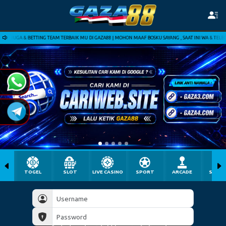
UGA & BETTING TEAM TERBAIK MU DI GAZA88 | MOHON MAAF BOSKU SAYANG , SAAT INI WA & TELEGRAM K
TOGEL
SLOT
LIVE CASINO
SPORT
ARCADE
SABU