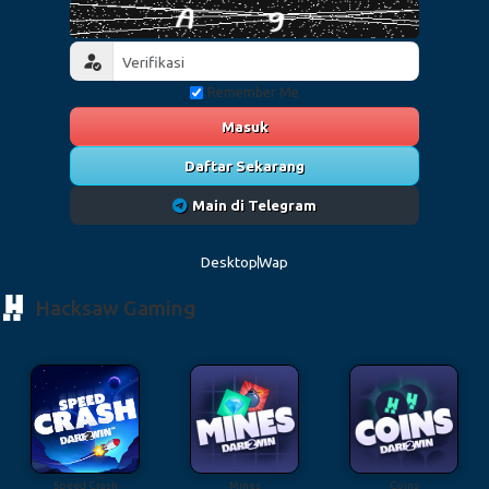
Remember Me
Masuk
Daftar Sekarang
Main di Telegram
Desktop
Wap
Hacksaw Gaming
Speed Crash
Mines
Coins