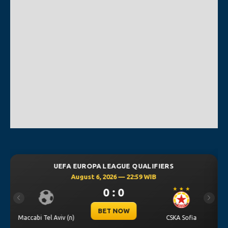
ALIFIERS
UEFA EUROPA LEAGUE QUALIFI
9 WIB
August 7, 2026 — 00:00 WIB
0 : 0
Previous
Next
BET NOW
CSKA Sofia
Red Bull Salzburg