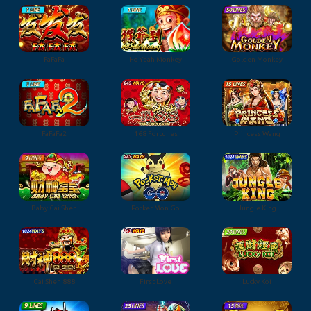
Golden Monkey
FaFaFa
Ho Yeah Monkey
FaFaFa2
168 Fortunes
Princess Wang
Baby Cai Shen
Pocket Mon Go
Jungle King
First Love
Cai Shen 888
Lucky Koi