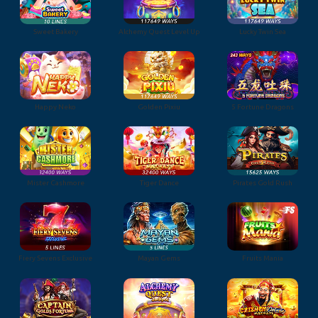
Sweet Bakery
Alchemy Quest Level Up
Lucky Twin Sea
Happy Neko
Golden Pixiu
5 Fortune Dragons
Mister Cashmore
Tiger Dance
Pirates Gold Rush
Fiery Sevens Exclusive
Mayan Gems
Fruits Mania