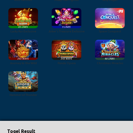
Lucky Koi Exclusive
Joker's Treasure Exclusive
Space Conquest
Journey to the Wild
Panda Opera
Christmas Miracles
Hammer of Thunder
Togel Result