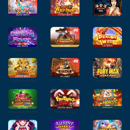
Wild Wet Win
Santa Wild Drop
Golden Lotus SE
Dancing Fever
Gold Rush Cowboy
Dragon Wish
Legacy of Ramakien
Roma
Fury Max Lucky Road
Fiery Sevens Hot 100
Fruit Ninja Fury
Lucky Horse