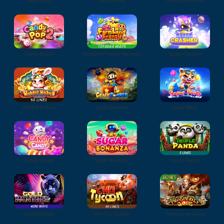
Magic Kitty
Moji Mania
Gemstone Rush
Candy Pop 2
Farmland Frenzy Maxways
Space Crasher
Rabbit Riches
Crazy Bomber
Sugar Party
Candy Candy
Sugar Bonanza
Triple Panda
Gold Panther
Mr Chu Tycoon
Prosperity Gods