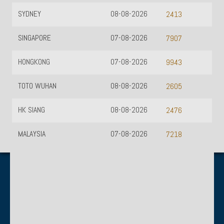
SYDNEY
08-08-2026
2413
SINGAPORE
07-08-2026
7907
HONGKONG
07-08-2026
9943
TOTO WUHAN
08-08-2026
2605
HK SIANG
08-08-2026
2476
MALAYSIA
07-08-2026
7218