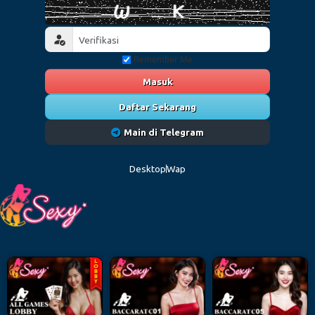
Remember Me
Masuk
Daftar Sekarang
Main di Telegram
Desktop
Wap