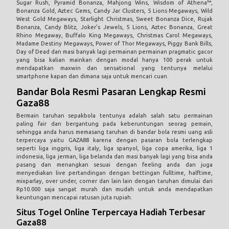
Sugar Rush, Pyramid Bonanza, Mahjong Wins, Wisdom of Athena™,
Bonanza Gold, Aztec Gems, Candy Jar Clusters, 5 Lions Megaways, Wild
West Gold Megaways, Starlight Christmas, Sweet Bonanza Dice, Rujak
Bonanza, Candy Blitz, Joker's Jewels, 5 Lions, Aztec Bonanza, Great
Rhino Megaway, Buffalo King Megaways, Christmas Carol Megaways,
Madame Destiny Megaways, Power of Thor Megaways, Piggy Bank Bills,
Day of Dead dan masi banyak lagi permainan permainan pragmatic gacor
yang bisa kalian mainkan dengan modal hanya 100 perak untuk
mendapatkan maxwin dan sensational yang tentunya melalui
smartphone kapan dan dimana saja untuk mencari cuan.
Bandar Bola Resmi Pasaran Lengkap Resmi
Gaza88
Bermain taruhan sepakbola tentunya adalah salah satu permainan
paling fair dan bergantung pada keberuntungan seorag pemain,
sehingga anda harus memasang taruhan di
bandar bola
resmi uang asli
terpercaya yaitu GAZA88 karena dengan pasaran bola terlengkap
seperti liga inggris, liga italy, liga spanyol, liga copa amerika, liga 1
indonesia, liga jerman, liga belanda dan masi banyak lagi yang bisa anda
pasang dan menangkan sesuai dengan feeling anda dan juga
menyediakan live pertandingan dengan bettingan fulltime, halftime,
mixparlay, over under, corner dan lain lain dengan taruhan dimulai dari
Rp10.000 saja sangat murah dan mudah untuk anda mendapatkan
keuntungan mencapai ratusan juta rupiah.
Situs Togel Online Terpercaya Hadiah Terbesar
Gaza88