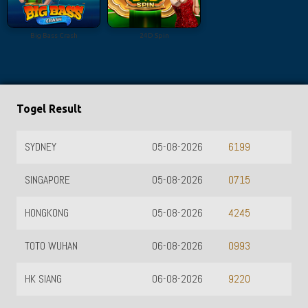
Big Bass Crash
24D Spin
Togel Result
SYDNEY
05-08-2026
6199
SINGAPORE
05-08-2026
0715
HONGKONG
05-08-2026
4245
TOTO WUHAN
06-08-2026
0993
HK SIANG
06-08-2026
9220