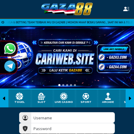
& BETTING TEAM TERBAIK MU DI GAZA88 | MOHON MAAF BOSKU SAYANG , SAAT INI WA & TELEGRAM KAMI 
TOGEL
SLOT
LIVE CASINO
SPORT
ARCADE
SABU