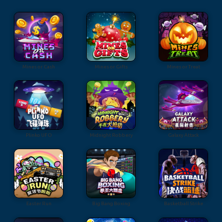
Mines or Cash
Mines or Gifts
Mines or Treat
Plinko UFO
Midnight Robbery
Galaxy Attack
Easter Run
Big Bang Boxing
Basketball Strike