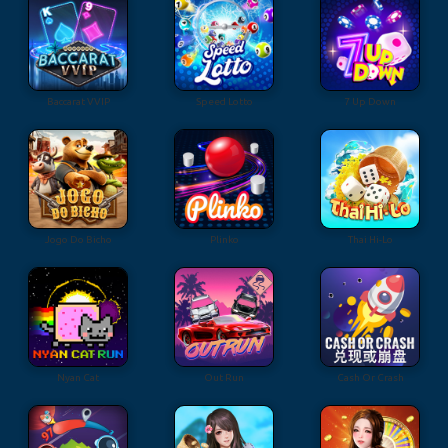
Baccarat VVIP
Speed Lotto
7 Up Down
Jogo Do Bicho
Plinko
Thai Hi-Lo
Nyan Cat
Out Run
Cash Or Crash