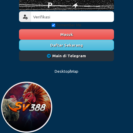
Remember Me
Masuk
Daftar Sekarang
Main di Telegram
Desktop
Wap