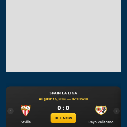
IN LA LIGA
SPAIN LA 
 2026 — 02:30 WIB
August 16, 2026 
0 : 0
0 : 
Previous
Next
ET NOW
BET N
Rayo Vallecano
Alaves