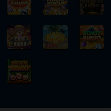
Maple Bingo
Magic Bingo
Lost Ruins Bingo
Cave Bingo
Caribbean Bingo
Bonus Bingo
Arcade Bingo