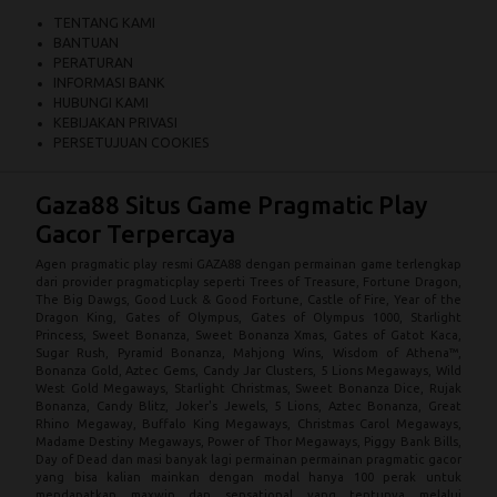
TENTANG KAMI
BANTUAN
PERATURAN
INFORMASI BANK
HUBUNGI KAMI
KEBIJAKAN PRIVASI
PERSETUJUAN COOKIES
Gaza88 Situs Game Pragmatic Play
Gacor Terpercaya
Agen pragmatic play resmi
GAZA88
dengan permainan game terlengkap
dari provider pragmaticplay seperti Trees of Treasure, Fortune Dragon,
The Big Dawgs, Good Luck & Good Fortune, Castle of Fire, Year of the
Dragon King, Gates of Olympus, Gates of Olympus 1000, Starlight
Princess, Sweet Bonanza, Sweet Bonanza Xmas, Gates of Gatot Kaca,
Sugar Rush, Pyramid Bonanza, Mahjong Wins, Wisdom of Athena™,
Bonanza Gold, Aztec Gems, Candy Jar Clusters, 5 Lions Megaways, Wild
West Gold Megaways, Starlight Christmas, Sweet Bonanza Dice, Rujak
Bonanza, Candy Blitz, Joker's Jewels, 5 Lions, Aztec Bonanza, Great
Rhino Megaway, Buffalo King Megaways, Christmas Carol Megaways,
Madame Destiny Megaways, Power of Thor Megaways, Piggy Bank Bills,
Day of Dead dan masi banyak lagi permainan permainan pragmatic gacor
yang bisa kalian mainkan dengan modal hanya 100 perak untuk
mendapatkan maxwin dan sensational yang tentunya melalui