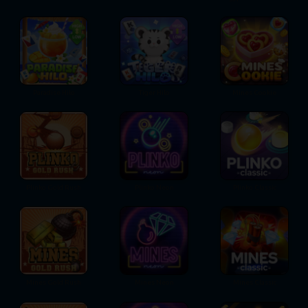
Paradise Hilo
Tiger Hilo
Mines Cookie
Plinko Gold Rush
Plinko Neon
Plinko Classic
Mines Gold Rush
Mines Neon
Mines Classic