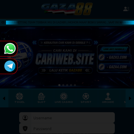
GA & BETTING TEAM TERBAIK MU DI GAZA88 | MOHON MAAF BOSKU SAYANG , SAAT INI WA & TELEGRAM KA
TOGEL
SLOT
LIVE CASINO
SPORT
ARCADE
SABU