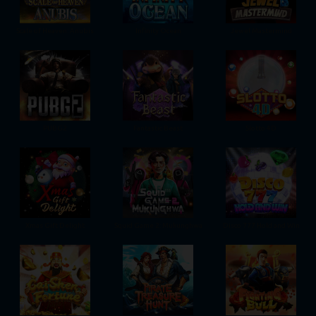
Scale of Heaven: Anubis
Infinity Ocean
Jewel Mastermind
PUBG2
Fantastic Beast
Slotto 4D
Xmas Gift Delight
Squid Game 2: Mukunghwa
Disco 777 Hold and Win