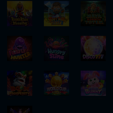
Ramakien Blessing
Football Fever
Maya: Elemental Totem
Firefly Hunter
Hungry Slime
Disco 777
Boom of Prosperity
World Cup Final
Bunny to the Moon