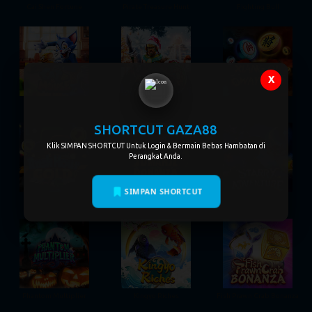
Cai Shen Fortune
Pirate Treasure Hunt
Fighting Bull
X
Cat & Mouse
Aztec: Bonus Hunt 2 Xmas
Xiang Qi Ways 2
SHORTCUT GAZA88
Klik SIMPAN SHORTCUT Untuk Login & Bermain Bebas Hambatan di
Perangkat Anda.
SIMPAN SHORTCUT
Rush Hour Gold
Jumanji Bonanza
Starry Adventure
Phantom Multiplier
Kingyo Riches
Fish Prawn Crab Bonanza